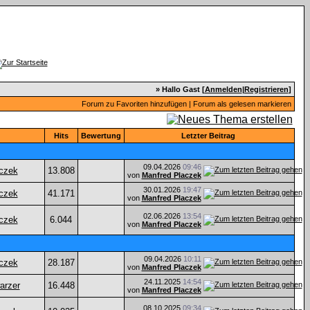
» Hallo Gast [
Anmelden
|
Registrieren
]
Forum zu Favoriten hinzufügen
|
Forum als gelesen markieren
Hits
Bewertung
Letzter Beitrag
09.04.2026
09:46
czek
13.808
von
Manfred Placzek
30.01.2026
19:47
czek
41.171
von
Manfred Placzek
02.06.2026
13:54
czek
6.044
von
Manfred Placzek
09.04.2026
10:11
czek
28.187
von
Manfred Placzek
24.11.2025
14:54
arzer
16.448
von
Manfred Placzek
08.10.2025
09:34