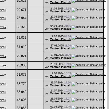
czek
10.025
von
Manfred Placzek
24.04.2025
16:35
czek
29.671
von
Manfred Placzek
22.04.2025
09:23
czek
75.944
von
Manfred Placzek
04.04.2025
21:36
czek
56.328
von
Manfred Placzek
12.02.2025
09:14
czek
68.033
von
Manfred Placzek
27.01.2025
11:24
czek
31.910
von
Manfred Placzek
27.01.2025
11:20
czek
29.821
von
Manfred Placzek
29.10.2024
16:40
czek
25.936
von
Manfred Placzek
17.08.2024
10:59
czek
31.072
von
Manfred Placzek
31.07.2024
12:10
czek
33.770
von
Manfred Placzek
24.07.2024
10:15
czek
58.949
von
Manfred Placzek
25.04.2024
18:07
czek
48.005
von
Manfred Placzek
02.04.2024
12:40
czek
55.083