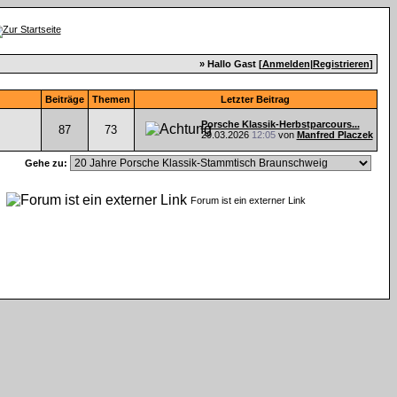
» Hallo Gast [
Anmelden
|
Registrieren
]
Beiträge
Themen
Letzter Beitrag
Porsche Klassik-Herbstparcours...
87
73
29.03.2026
12:05
von
Manfred Placzek
Gehe zu:
n
Forum ist ein externer Link