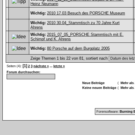
Heinz Neumann
Wichtig:
2010 17.03 Besuch des PORSCHE Museum
Wichtig:
2010 30.04_Stammtisch zu 70 Jahre Kurt
Ahrens
Wichtig:
2015_07_05_PORSCHE Stammtisch mit E.
Schimpf und K. Ahrens
Wichtig:
80 Porsche auf dem Burgplatz 2005
Zeige Themen 1 bis 22 von 81, sortiert nach
[1]
Seiten (4):
2
3
nächste »
...
letzte »
Forum durchsuchen:
Neue Beiträge
(
Mehr als
Keine neuen Beiträge
(
Mehr als
Forensoftware:
Burning B