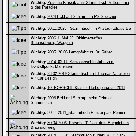
Wichtig:
Porsche Klassik-Juni Stammtisch Mittsommer
& das Paradies
Wichtig:
2024 Eckhard Schimpf im PS Speicher
Wichtig:
30.11.2023 - Stammtisch im Altstadtrathaus BS
Wichtig:
2006 1. Mai 25. Oldtimertreffen
Braunschweig_Waggum
Wichtig:
2005_26.06 Lemgofahrt zu Dr. Räker
Wichtig:
2014_02.11_Saisonabschlußfahrt zum
Kontrollpunkt Marienborn
Wichtig:
23.02.2019 Stammtisch mit Thomas Nater von
AP Car Design
Wichtig:
10. PORSCHE-Klassik Herbstparcours 2013
Wichtig:
2006 Eckhard Schimpf beim Februar-
Stammtisch
Wichtig:
30.11.2011_Stammtisch Prinzenpark Rennen
Wichtig:
30.04.2006_Porsche 917 auf dem Burgplatz in
Braunschweig
Wichtig:
2014_11_28_Stammtisch Bugatti & Dr. Karl-