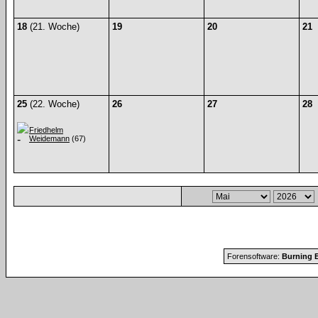
18
(21. Woche)
19
20
21
25
(22. Woche)
26
27
28
Friedhelm
Weidemann
(67)
Forensoftware:
Burning B