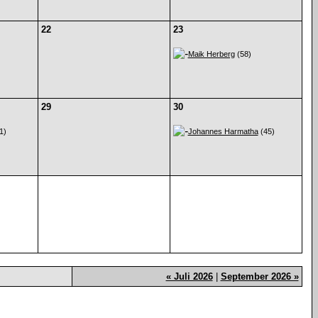
22
23
Maik Herberg
(58)
29
30
1)
Johannes Harmatha
(45)
« Juli 2026
|
September 2026 »