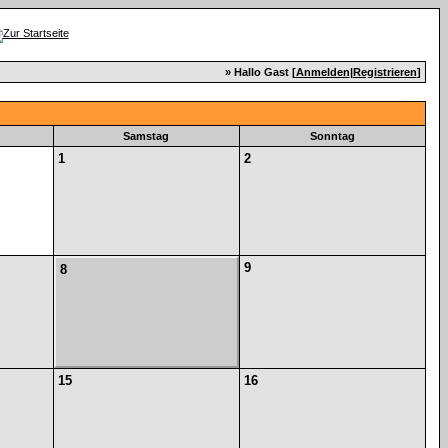
» Hallo Gast [
Anmelden
|
Registrieren
]
Samstag
Sonntag
1
2
9
8
15
16