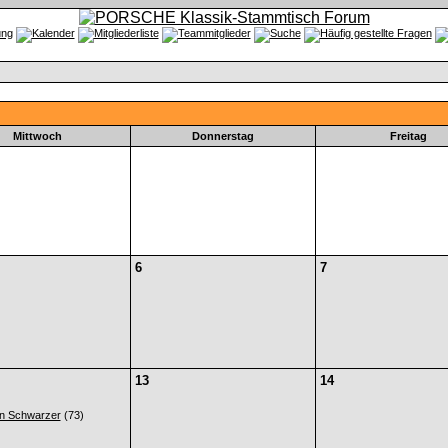
Mittwoch
Donnerstag
Freitag
6
7
13
14
n Schwarzer
(73)