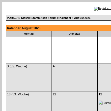
PORSCHE Klassik-Stammtisch Forum
»
Kalender
» August 2026
Kalender August 2026
Montag
Dienstag
3
(32. Woche)
4
5
10
(33. Woche)
11
12
Jürge