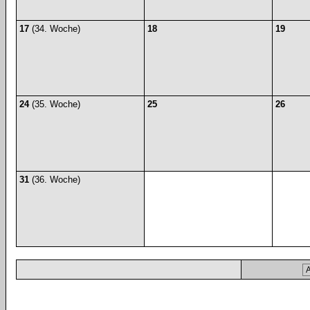
17
(34. Woche)
18
19
24
(35. Woche)
25
26
31
(36. Woche)