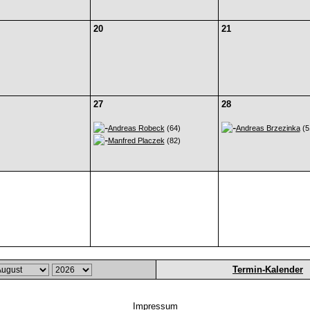
20
21
27
28
Andreas Robeck
(64)
Andreas Brzezinka
(5
Manfred Placzek
(82)
Termin-Kalender
Impressum