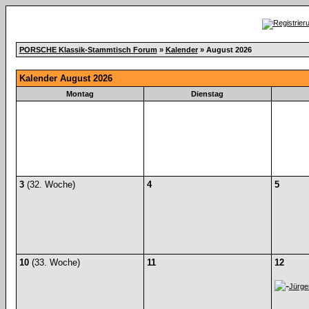
PORSCHE Klassik-Stammtisch Forum
»
Kalender
» August 2026
Kalender August 2026
Montag
Dienstag
3
(32. Woche)
4
5
10
(33. Woche)
11
12
Jürge