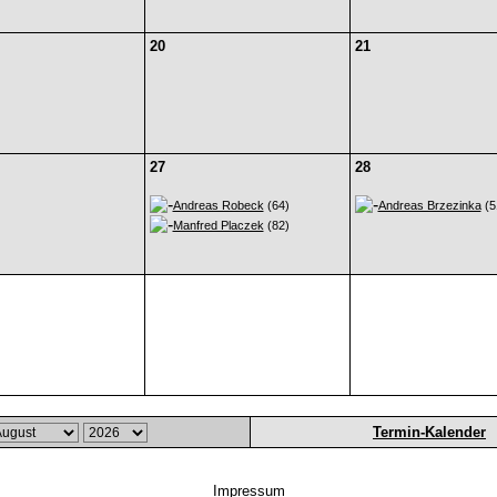
20
21
27
28
Andreas Robeck
(64)
Andreas Brzezinka
(5
Manfred Placzek
(82)
Termin-Kalender
Impressum