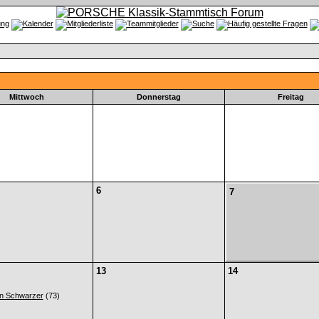
Mittwoch
Donnerstag
Freitag
6
7
13
14
n Schwarzer
(73)