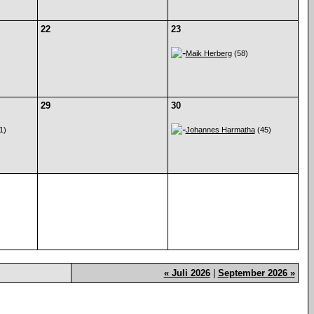
22
23
Maik Herberg
(58)
29
30
1)
Johannes Harmatha
(45)
« Juli 2026
|
September 2026 »