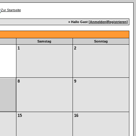
» Hallo Gast [
Anmelden
|
Registrieren
]
Samstag
Sonntag
1
2
8
9
15
16