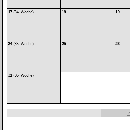
17
(34. Woche)
18
19
24
(35. Woche)
25
26
31
(36. Woche)