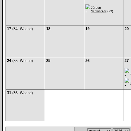
Jürgen
Schwarzer
(73)
17
(34. Woche)
18
19
20
24
(35. Woche)
25
26
27
31
(36. Woche)