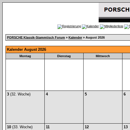
PORSCHE Klassik-Stammtisch Forum
»
Kalender
» August 2026
Kalender August 2026
Montag
Dienstag
Mittwoch
3
(32. Woche)
4
5
6
10
(33. Woche)
11
12
13