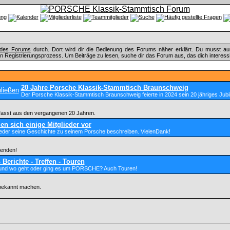
e des Forums
durch. Dort wird dir die Bedienung des Forums näher erklärt. Du musst au
n Registrierungsprozess. Um Beiträge zu lesen, suche dir das Forum aus, das dich interessier
20 Jahre Porsche Klassik-Stammtisch Braunschweig
Der Porsche Klassik-Stammtisch Braunschweig feierte in 2024 sein 20 jähriges Jubi
fasst aus den vergangenen 20 Jahren.
len sich einige Mitglieder vor
jeder seine Geschichte zu seinem Porsche beschreiben. VielenDank!
genden!
 Berichte - Treffen - Touren
nd wo geht oder ging es um PORSCHE? Auch Touren!
bekannt machen.