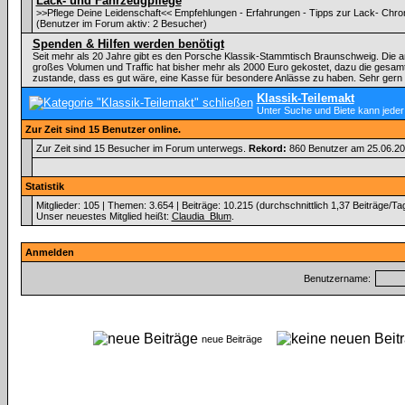
Lack- und Fahrzeugpflege
>>Pflege Deine Leidenschaft<< Empfehlungen - Erfahrungen - Tipps zur Lack- Chrom
(Benutzer im Forum aktiv: 2 Besucher)
Spenden & Hilfen werden benötigt
Seit mehr als 20 Jahre gibt es den Porsche Klassik-Stammtisch Braunschweig. Die a
großes Volumen und Traffic hat bisher mehr als 2000 Euro gekostet, dazu die gesam
zustande, dass es gut wäre, eine Kasse für besondere Anlässe zu haben. Sehr gern 
Klassik-Teilemakt
Unter Suche und Biete kann jeder
Zur Zeit sind 15 Benutzer online.
Zur Zeit sind 15 Besucher im Forum unterwegs.
Rekord:
860 Benutzer am 25.06.2
Statistik
Mitglieder: 105 | Themen: 3.654 | Beiträge: 10.215 (durchschnittlich 1,37 Beiträge/Ta
Unser neuestes Mitglied heißt:
Claudia_Blum
.
Anmelden
Benutzername:
neue Beiträge