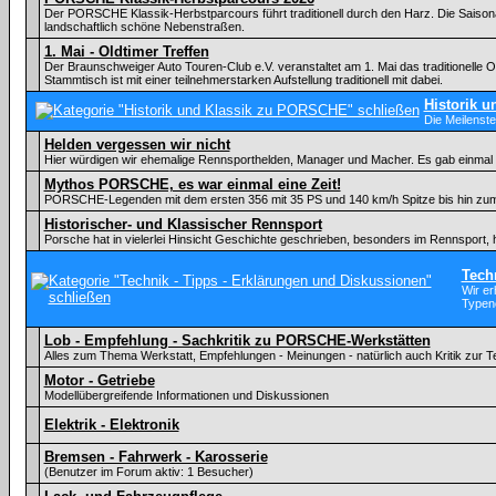
Der PORSCHE Klassik-Herbstparcours führt traditionell durch den Harz. Die Sai
landschaftlich schöne Nebenstraßen.
1. Mai - Oldtimer Treffen
Der Braunschweiger Auto Touren-Club e.V. veranstaltet am 1. Mai das traditionelle 
Stammtisch ist mit einer teilnehmerstarken Aufstellung traditionell mit dabei.
Historik 
Die Meilens
Helden vergessen wir nicht
Hier würdigen wir ehemalige Rennsporthelden, Manager und Macher. Es gab einmal 
Mythos PORSCHE, es war einmal eine Zeit!
PORSCHE-Legenden mit dem ersten 356 mit 35 PS und 140 km/h Spitze bis hin zu
Historischer- und Klassischer Rennsport
Porsche hat in vielerlei Hinsicht Geschichte geschrieben, besonders im Rennsport, 
Tech
Wir er
Typen
Lob - Empfehlung - Sachkritik zu PORSCHE-Werkstätten
Alles zum Thema Werkstatt, Empfehlungen - Meinungen - natürlich auch Kritik zur
Motor - Getriebe
Modellübergreifende Informationen und Diskussionen
Elektrik - Elektronik
Bremsen - Fahrwerk - Karosserie
(Benutzer im Forum aktiv: 1 Besucher)