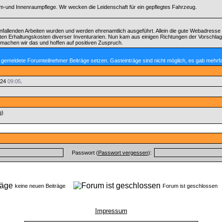
-und Innenraumpflege. Wir wecken die Leidenschaft für ein gepflegtes Fahrzeug.
nfallenden Arbeiten wurden und werden ehrenamtlich ausgeführt. Allein die gute Webadresse
ten Erhaltungskosten diverser Inventurarien. Nun kam aus einigen Richtungen der Vorschlag
machen wir das und hoffen auf positiven Zuspruch.
 gemeldete Forumteilnehmer Beiträge setzen. Gasteinträge sind nicht möglich, es gab mehrf
024
09:05
.
g)
Passwort (
Passwort vergessen
):
keine neuen Beiträge
Forum ist geschlosse
Impressum