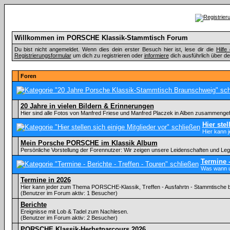
Willkommen im PORSCHE Klassik-Stammtisch Forum
Du bist nicht angemeldet. Wenn dies dein erster Besuch hier ist, lese dir die
Hilf
Registrierungsformular
um dich zu registrieren oder
informiere
dich ausführlich über de
Foren
20 Jahre in vielen Bildern & Erinnerungen
Hier sind alle Fotos von Manfred Friese und Manfred Placzek in Alben zusammenge
Hier stel
Hier kann 
Mein Porsche PORSCHE im Klassik Album
Persönliche Vorstellung der Forennutzer: Wir zeigen unsere Leidenschaften und Le
Termine -
Was wann u
Termine in 2026
Hier kann jeder zum Thema PORSCHE-Klassik, Treffen - Ausfahrtn - Stammtische 
(Benutzer im Forum aktiv: 1 Besucher)
Berichte
Ereignisse mit Lob & Tadel zum Nachlesen.
(Benutzer im Forum aktiv: 2 Besucher)
PORSCHE Klassik-Herbstparcours 2026