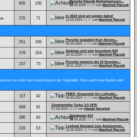
Porsche Klassik Herbstparcours...
835
235
03.09.2025
10:28
von
Manfred Placzek
In 2024 sind wir wieder dabei!
215
71
ik-
22.02.2024
15:47
von
Manfred Placzek
Porsche gratuliert Kurt Ahrens...
251
106
05.04.2025
11:05
von
Manfred Placzek
Andreas und sein besoderer 924
378
254
29.10.2025
09:30
von
Manfred Placzek
Porsche gewinnt die 24 Stunden...
237
73
28.01.2025
09:52
von
Manfred Placzek
ieren sie unter dem Gesichtspunkt der Originalität. Hierzu gibt keine Modell- oder
FEBÖ- Ersatzteile für Luftgekü...
117
42
04.04.2024
16:27
von
Manfred Placzek
Zündverteiler Turbo 3.0 1976
568
91
07.03.2023
16:28
von
Harald Herschel
Schaltplan 912
290
63
16.04.2025
15:17
von
Manfred Placzek
Lenkrad Abstand zum Amaturenbr...
216
53
22.02.2024
15:36
von
Manfred Placzek