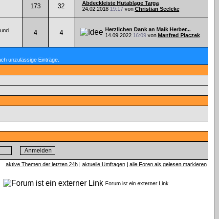
Abdeckleiste Hutablage Targa
173
32
24.02.2018
19:17
von
Christian Seeleke
Herzlichen Dank an Maik Herber...
 und
4
4
14.09.2022
16:09
von
Manfred Placzek
ach unzulässige Einträge.
aktive Themen der letzten 24h
|
aktuelle Umfragen
|
alle Foren als gelesen markieren
n
Forum ist ein externer Link