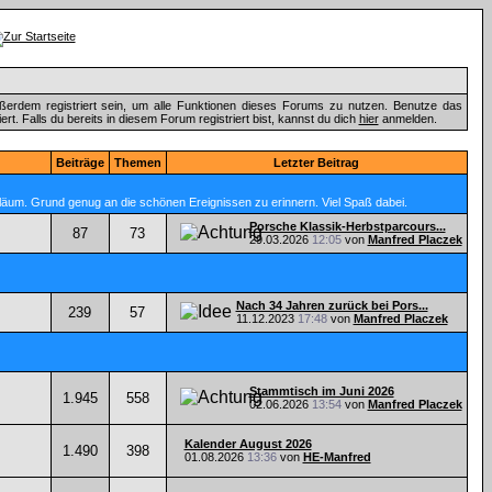
ßerdem registriert sein, um alle Funktionen dieses Forums zu nutzen. Benutze das
t. Falls du bereits in diesem Forum registriert bist, kannst du dich
hier
anmelden.
Beiträge
Themen
Letzter Beitrag
läum. Grund genug an die schönen Ereignissen zu erinnern. Viel Spaß dabei.
Porsche Klassik-Herbstparcours...
87
73
29.03.2026
12:05
von
Manfred Placzek
Nach 34 Jahren zurück bei Pors...
239
57
11.12.2023
17:48
von
Manfred Placzek
Stammtisch im Juni 2026
1.945
558
02.06.2026
13:54
von
Manfred Placzek
Kalender August 2026
1.490
398
01.08.2026
13:36
von
HE-Manfred