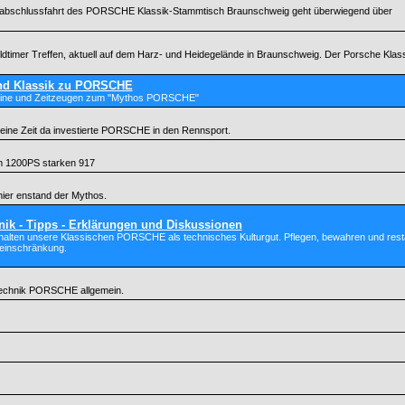
sonabschlussfahrt des PORSCHE Klassik-Stammtisch Braunschweig geht überwiegend über
Oldtimer Treffen, aktuell auf dem Harz- und Heidegelände in Braunschweig. Der Porsche Klass
und Klassik zu PORSCHE
teine und Zeitzeugen zum "Mythos PORSCHE"
eine Zeit da investierte PORSCHE in den Rennsport.
m 1200PS starken 917
hier enstand der Mythos.
nik - Tipps - Erklärungen und Diskussionen
halten unsere Klassischen PORSCHE als technisches Kulturgut. Pflegen, bewahren und restaur
einschränkung.
 Technik PORSCHE allgemein.