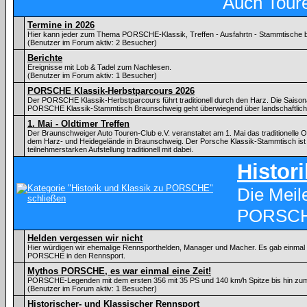
Auch Tour
Termine in 2026
Hier kann jeder zum Thema PORSCHE-Klassik, Treffen - Ausfahrtn - Stammtische
(Benutzer im Forum aktiv: 2 Besucher)
Berichte
Ereignisse mit Lob & Tadel zum Nachlesen.
(Benutzer im Forum aktiv: 1 Besucher)
PORSCHE Klassik-Herbstparcours 2026
Der PORSCHE Klassik-Herbstparcours führt traditionell durch den Harz. Die Saiso
PORSCHE Klassik-Stammtisch Braunschweig geht überwiegend über landschaftlic
1. Mai - Oldtimer Treffen
Der Braunschweiger Auto Touren-Club e.V. veranstaltet am 1. Mai das traditionelle Ol
dem Harz- und Heidegelände in Braunschweig. Der Porsche Klassik-Stammtisch ist 
teilnehmerstarken Aufstellung traditionell mit dabei.
Histor
Die Meil
PORSC
Helden vergessen wir nicht
Hier würdigen wir ehemalige Rennsporthelden, Manager und Macher. Es gab einmal ei
PORSCHE in den Rennsport.
Mythos PORSCHE, es war einmal eine Zeit!
PORSCHE-Legenden mit dem ersten 356 mit 35 PS und 140 km/h Spitze bis hin zu
(Benutzer im Forum aktiv: 1 Besucher)
Historischer- und Klassischer Rennsport