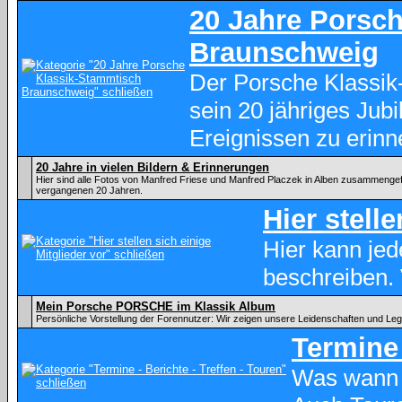
20 Jahre Porsc
Braunschweig
Der Porsche Klassik
sein 20 jähriges Ju
Ereignissen zu erinn
20 Jahre in vielen Bildern & Erinnerungen
Hier sind alle Fotos von Manfred Friese und Manfred Placzek in Alben zusammenge
vergangenen 20 Jahren.
Hier stell
Hier kann je
beschreiben.
Mein Porsche PORSCHE im Klassik Album
Persönliche Vorstellung der Forennutzer: Wir zeigen unsere Leidenschaften und Le
Termine 
Was wann 