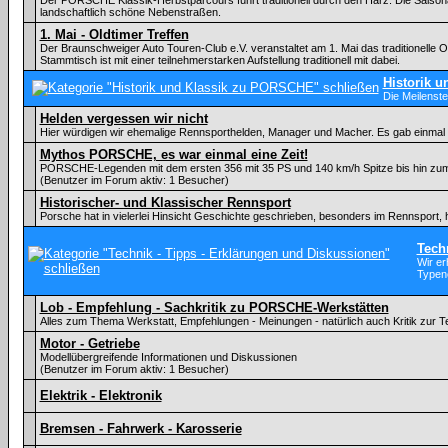
Der PORSCHE Klassik-Herbstparcours führt traditionell durch den Harz. Die Sai
landschaftlich schöne Nebenstraßen.
1. Mai - Oldtimer Treffen
Der Braunschweiger Auto Touren-Club e.V. veranstaltet am 1. Mai das traditionelle 
Stammtisch ist mit einer teilnehmerstarken Aufstellung traditionell mit dabei.
Historik 
Die Meilens
Helden vergessen wir nicht
Hier würdigen wir ehemalige Rennsporthelden, Manager und Macher. Es gab einmal 
Mythos PORSCHE, es war einmal eine Zeit!
PORSCHE-Legenden mit dem ersten 356 mit 35 PS und 140 km/h Spitze bis hin zu
(Benutzer im Forum aktiv: 1 Besucher)
Historischer- und Klassischer Rennsport
Porsche hat in vielerlei Hinsicht Geschichte geschrieben, besonders im Rennsport, 
Tech
Wir er
Typen
Lob - Empfehlung - Sachkritik zu PORSCHE-Werkstätten
Alles zum Thema Werkstatt, Empfehlungen - Meinungen - natürlich auch Kritik zur
Motor - Getriebe
Modellübergreifende Informationen und Diskussionen
(Benutzer im Forum aktiv: 1 Besucher)
Elektrik - Elektronik
Bremsen - Fahrwerk - Karosserie