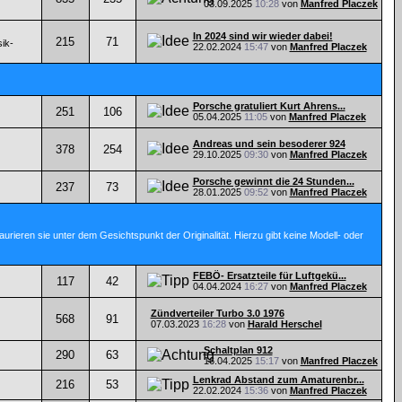
03.09.2025
10:28
von
Manfred Placzek
In 2024 sind wir wieder dabei!
215
71
ik-
22.02.2024
15:47
von
Manfred Placzek
Porsche gratuliert Kurt Ahrens...
251
106
05.04.2025
11:05
von
Manfred Placzek
Andreas und sein besoderer 924
378
254
29.10.2025
09:30
von
Manfred Placzek
Porsche gewinnt die 24 Stunden...
237
73
28.01.2025
09:52
von
Manfred Placzek
ieren sie unter dem Gesichtspunkt der Originalität. Hierzu gibt keine Modell- oder
FEBÖ- Ersatzteile für Luftgekü...
117
42
04.04.2024
16:27
von
Manfred Placzek
Zündverteiler Turbo 3.0 1976
568
91
07.03.2023
16:28
von
Harald Herschel
Schaltplan 912
290
63
16.04.2025
15:17
von
Manfred Placzek
Lenkrad Abstand zum Amaturenbr...
216
53
22.02.2024
15:36
von
Manfred Placzek