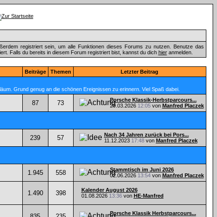
ßerdem registriert sein, um alle Funktionen dieses Forums zu nutzen. Benutze das
t. Falls du bereits in diesem Forum registriert bist, kannst du dich
hier
anmelden.
Beiträge
Themen
Letzter Beitrag
läum. Grund genug an die schönen Ereignissen zu erinnern. Viel Spaß dabei.
Porsche Klassik-Herbstparcours...
87
73
29.03.2026
12:05
von
Manfred Placzek
Nach 34 Jahren zurück bei Pors...
239
57
11.12.2023
17:48
von
Manfred Placzek
Stammtisch im Juni 2026
1.945
558
02.06.2026
13:54
von
Manfred Placzek
Kalender August 2026
1.490
398
01.08.2026
13:36
von
HE-Manfred
Porsche Klassik Herbstparcours...
835
235