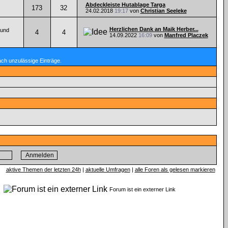
Abdeckleiste Hutablage Targa
173
32
24.02.2018
19:17
von
Christian Seeleke
Herzlichen Dank an Maik Herber...
 und
4
4
14.09.2022
16:09
von
Manfred Placzek
ach unzulässige Einträge.
aktive Themen der letzten 24h
|
aktuelle Umfragen
|
alle Foren als gelesen markieren
n
Forum ist ein externer Link