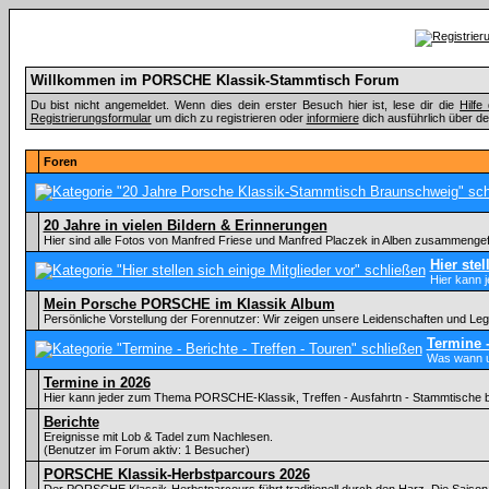
Willkommen im PORSCHE Klassik-Stammtisch Forum
Du bist nicht angemeldet. Wenn dies dein erster Besuch hier ist, lese dir die
Hilf
Registrierungsformular
um dich zu registrieren oder
informiere
dich ausführlich über de
Foren
20 Jahre in vielen Bildern & Erinnerungen
Hier sind alle Fotos von Manfred Friese und Manfred Placzek in Alben zusammenge
Hier stel
Hier kann 
Mein Porsche PORSCHE im Klassik Album
Persönliche Vorstellung der Forennutzer: Wir zeigen unsere Leidenschaften und Le
Termine -
Was wann u
Termine in 2026
Hier kann jeder zum Thema PORSCHE-Klassik, Treffen - Ausfahrtn - Stammtische 
Berichte
Ereignisse mit Lob & Tadel zum Nachlesen.
(Benutzer im Forum aktiv: 1 Besucher)
PORSCHE Klassik-Herbstparcours 2026