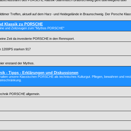
sonabschlussfahrt des PORSCHE Klassik-Stammtisch Braunschweig geht überwiegend über
Oldtimer Treffen, aktuell auf dem Harz- und Heidegelände in Braunschweig. Der Porsche Klass
und Klassik zu PORSCHE
teine und Zeitzeugen zum "Mythos PORSCHE"
eine Zeit da investierte PORSCHE in den Rennsport.
m 1200PS starken 917
hier enstand der Mythos.
nik - Tipps - Erklärungen und Diskussionen
halten unsere Klassischen PORSCHE als technisches Kulturgut. Pflegen, bewahren und restaur
einschränkung.
 Technik PORSCHE allgemein.