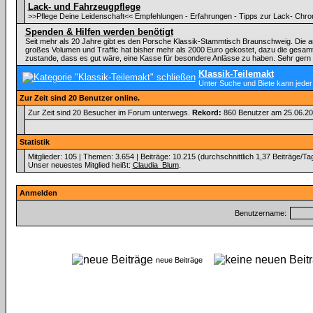
Lack- und Fahrzeugpflege
>>Pflege Deine Leidenschaft<< Empfehlungen - Erfahrungen - Tipps zur Lack- Chrom
Spenden & Hilfen werden benötigt
Seit mehr als 20 Jahre gibt es den Porsche Klassik-Stammtisch Braunschweig. Die a
großes Volumen und Traffic hat bisher mehr als 2000 Euro gekostet, dazu die gesam
zustande, dass es gut wäre, eine Kasse für besondere Anlässe zu haben. Sehr gern 
Klassik-Teilemakt
Unter Suche und Biete kann jeder
Zur Zeit sind 20 Benutzer online.
Zur Zeit sind 20 Besucher im Forum unterwegs.
Rekord:
860 Benutzer am 25.06.2
Statistik
Mitglieder: 105 | Themen: 3.654 | Beiträge: 10.215 (durchschnittlich 1,37 Beiträge/Ta
Unser neuestes Mitglied heißt:
Claudia_Blum
.
Anmelden
Benutzername:
neue Beiträge