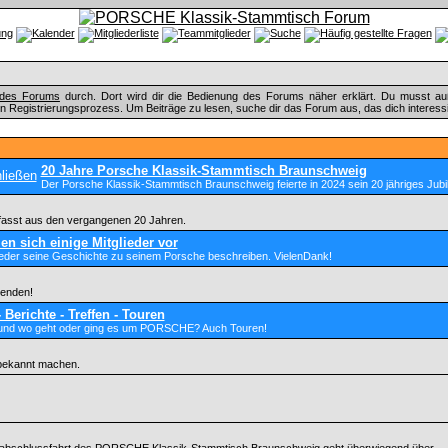
e des Forums
durch. Dort wird dir die Bedienung des Forums näher erklärt. Du musst au
n Registrierungsprozess. Um Beiträge zu lesen, suche dir das Forum aus, das dich interessier
20 Jahre Porsche Klassik-Stammtisch Braunschweig
Der Porsche Klassik-Stammtisch Braunschweig feierte in 2024 sein 20 jähriges Jubi
fasst aus den vergangenen 20 Jahren.
len sich einige Mitglieder vor
jeder seine Geschichte zu seinem Porsche beschreiben. VielenDank!
genden!
 Berichte - Treffen - Touren
nd wo geht oder ging es um PORSCHE? Auch Touren!
bekannt machen.