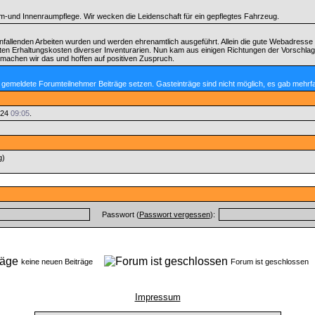
-und Innenraumpflege. Wir wecken die Leidenschaft für ein gepflegtes Fahrzeug.
nfallenden Arbeiten wurden und werden ehrenamtlich ausgeführt. Allein die gute Webadresse
ten Erhaltungskosten diverser Inventurarien. Nun kam aus einigen Richtungen der Vorschlag
machen wir das und hoffen auf positiven Zuspruch.
 gemeldete Forumteilnehmer Beiträge setzen. Gasteinträge sind nicht möglich, es gab mehrf
024
09:05
.
g)
Passwort (
Passwort vergessen
):
keine neuen Beiträge
Forum ist geschlosse
Impressum