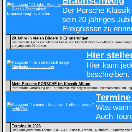
Braunschweig
Der Porsche Klassik
sein 20 jähriges Ju
Ereignissen zu erinn
20 Jahre in vielen Bildern & Erinnerungen
Hier sind alle Fotos von Manfred Friese und Manfred Placzek in Alben zusammenge
vergangenen 20 Jahren.
Hier stell
Hier kann je
beschreiben.
Mein Porsche PORSCHE im Klassik Album
Persönliche Vorstellung der Forennutzer: Wir zeigen unsere Leidenschaften und Le
Termine 
Was wann 
Auch Tour
Termine in 2026
Hier kann jeder zum Thema PORSCHE-Klassik, Treffen - Ausfahrtn - Stammtische