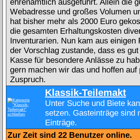
ehrenamtlich ausgeführt. Allein die g
Webadresse und großes Volumen und
hat bisher mehr als 2000 Euro gekos
die gesamten Erhaltungskosten dive
Inventurarien. Nun kam aus einigen
der Vorschlag zustande, dass es gut
Kasse für besondere Anlässe zu hab
gern machen wir das und hoffen auf 
Zuspruch.
Klassik-Teilemakt
Unter Suche und Biete kan
setzen. Gasteinträge sind 
Einträge.
Zur Zeit sind 22 Benutzer online.