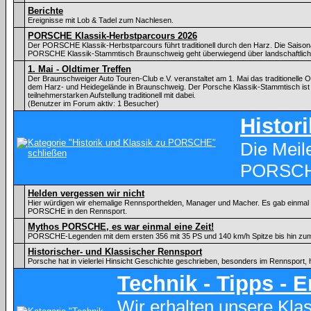
Berichte
Ereignisse mit Lob & Tadel zum Nachlesen.
PORSCHE Klassik-Herbstparcours 2026
Der PORSCHE Klassik-Herbstparcours führt traditionell durch den Harz. Die Saiso
PORSCHE Klassik-Stammtisch Braunschweig geht überwiegend über landschaftlic
1. Mai - Oldtimer Treffen
Der Braunschweiger Auto Touren-Club e.V. veranstaltet am 1. Mai das traditionelle Ol
dem Harz- und Heidegelände in Braunschweig. Der Porsche Klassik-Stammtisch ist 
teilnehmerstarken Aufstellung traditionell mit dabei.
(Benutzer im Forum aktiv: 1 Besucher)
Histor
Die Meil
PORSC
Helden vergessen wir nicht
Hier würdigen wir ehemalige Rennsporthelden, Manager und Macher. Es gab einmal ei
PORSCHE in den Rennsport.
Mythos PORSCHE, es war einmal eine Zeit!
PORSCHE-Legenden mit dem ersten 356 mit 35 PS und 140 km/h Spitze bis hin zu
Historischer- und Klassischer Rennsport
Porsche hat in vielerlei Hinsicht Geschichte geschrieben, besonders im Rennsport, 
Technik - Tipps - 
Wir erhalten unsere Kl