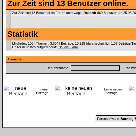
Zur Zeit sind 13 Benutzer online.
Zur Zeit sind 13 Besucher im Forum unterwegs.
Rekord:
860 Benutzer am 25.06.2
Statistik
Mitglieder: 105 | Themen: 3.654 | Beiträge: 10.215 (durchschnittlich 1,37 Beiträge/Ta
Unser neuestes Mitglied heißt:
Claudia_Blum
.
Anmelden
Benutzername:
Passwor
neue
keine neuen
Beiträge
Beiträge
Forensoftware:
Burning B