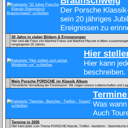
Braunschweig
Der Porsche Klassik
sein 20 jähriges Ju
Ereignissen zu erinn
20 Jahre in vielen Bildern & Erinnerungen
Hier sind alle Fotos von Manfred Friese und Manfred Placzek in Alben zusammenge
vergangenen 20 Jahren.
Hier stell
Hier kann je
beschreiben.
Mein Porsche PORSCHE im Klassik Album
Persönliche Vorstellung der Forennutzer: Wir zeigen unsere Leidenschaften und Le
Termine 
Was wann 
Auch Tour
Termine in 2026
Hier kann jeder zum Thema PORSCHE-Klassik, Treffen - Ausfahrtn - Stammtische