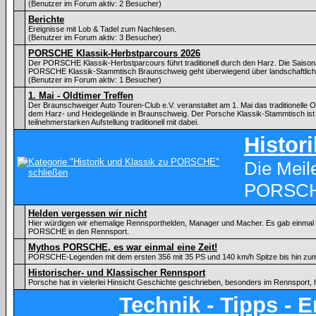
(Benutzer im Forum aktiv: 2 Besucher)
Berichte
Ereignisse mit Lob & Tadel zum Nachlesen.
(Benutzer im Forum aktiv: 3 Besucher)
PORSCHE Klassik-Herbstparcours 2026
Der PORSCHE Klassik-Herbstparcours führt traditionell durch den Harz. Die Saiso
PORSCHE Klassik-Stammtisch Braunschweig geht überwiegend über landschaftlic
(Benutzer im Forum aktiv: 1 Besucher)
1. Mai - Oldtimer Treffen
Der Braunschweiger Auto Touren-Club e.V. veranstaltet am 1. Mai das traditionelle Ol
dem Harz- und Heidegelände in Braunschweig. Der Porsche Klassik-Stammtisch ist 
teilnehmerstarken Aufstellung traditionell mit dabei.
Histor
Die Meil
PORSC
Helden vergessen wir nicht
Hier würdigen wir ehemalige Rennsporthelden, Manager und Macher. Es gab einmal ei
PORSCHE in den Rennsport.
Mythos PORSCHE, es war einmal eine Zeit!
PORSCHE-Legenden mit dem ersten 356 mit 35 PS und 140 km/h Spitze bis hin zu
Historischer- und Klassischer Rennsport
Porsche hat in vielerlei Hinsicht Geschichte geschrieben, besonders im Rennsport, 
Technik - Tipps - 