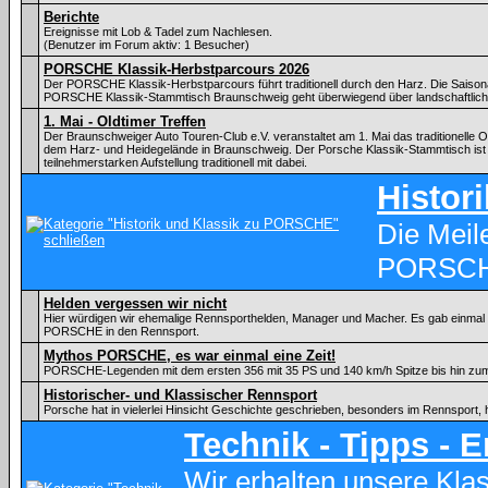
Berichte
Ereignisse mit Lob & Tadel zum Nachlesen.
(Benutzer im Forum aktiv: 1 Besucher)
PORSCHE Klassik-Herbstparcours 2026
Der PORSCHE Klassik-Herbstparcours führt traditionell durch den Harz. Die Saiso
PORSCHE Klassik-Stammtisch Braunschweig geht überwiegend über landschaftlic
1. Mai - Oldtimer Treffen
Der Braunschweiger Auto Touren-Club e.V. veranstaltet am 1. Mai das traditionelle Ol
dem Harz- und Heidegelände in Braunschweig. Der Porsche Klassik-Stammtisch ist 
teilnehmerstarken Aufstellung traditionell mit dabei.
Histor
Die Meil
PORSC
Helden vergessen wir nicht
Hier würdigen wir ehemalige Rennsporthelden, Manager und Macher. Es gab einmal ei
PORSCHE in den Rennsport.
Mythos PORSCHE, es war einmal eine Zeit!
PORSCHE-Legenden mit dem ersten 356 mit 35 PS und 140 km/h Spitze bis hin zu
Historischer- und Klassischer Rennsport
Porsche hat in vielerlei Hinsicht Geschichte geschrieben, besonders im Rennsport, 
Technik - Tipps - 
Wir erhalten unsere Kl