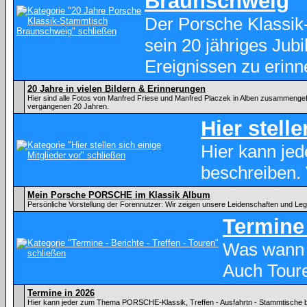
Braunschweig
Der Porsche Klassik
sein 20 jähriges Ju
Ereignissen zu erinn
20 Jahre in vielen Bildern & Erinnerungen
Hier sind alle Fotos von Manfred Friese und Manfred Placzek in Alben zusammenge
vergangenen 20 Jahren.
Hier stell
Hier kann je
beschreiben.
Mein Porsche PORSCHE im Klassik Album
Persönliche Vorstellung der Forennutzer: Wir zeigen unsere Leidenschaften und Le
Termine 
Was wann 
Auch Tour
Termine in 2026
Hier kann jeder zum Thema PORSCHE-Klassik, Treffen - Ausfahrtn - Stammtische