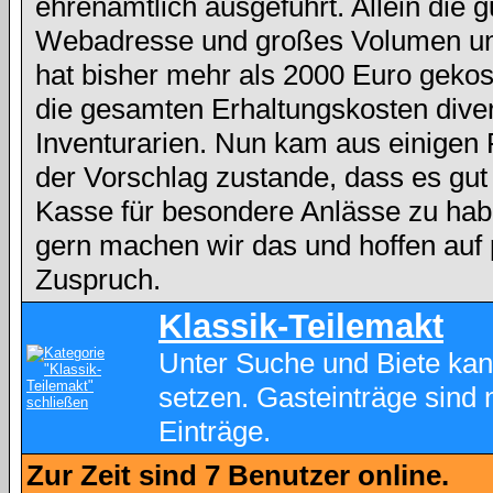
ehrenamtlich ausgeführt. Allein die g
Webadresse und großes Volumen und
hat bisher mehr als 2000 Euro gekos
die gesamten Erhaltungskosten dive
Inventurarien. Nun kam aus einigen
der Vorschlag zustande, dass es gut
Kasse für besondere Anlässe zu hab
gern machen wir das und hoffen auf 
Zuspruch.
Klassik-Teilemakt
Unter Suche und Biete kan
setzen. Gasteinträge sind 
Einträge.
Zur Zeit sind 7 Benutzer online.