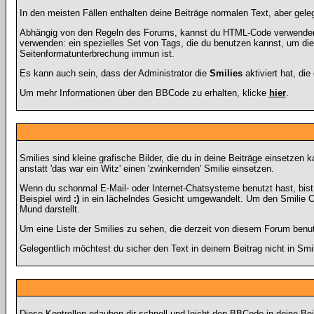
In den meisten Fällen enthalten deine Beiträge normalen Text, aber gele
Abhängig von den Regeln des Forums, kannst du HTML-Code verwenden, 
verwenden: ein spezielles Set von Tags, die du benutzen kannst, um die 
Seitenformatunterbrechung immun ist.
Es kann auch sein, dass der Administrator die
Smilies
aktiviert hat, di
Um mehr Informationen über den BBCode zu erhalten, klicke
hier
.
Smilies sind kleine grafische Bilder, die du in deine Beiträge einsetze
anstatt 'das war ein Witz' einen 'zwinkernden' Smilie einsetzen.
Wenn du schonmal E-Mail- oder Internet-Chatsysteme benutzt hast, bis
Beispiel wird
:)
in ein lächelndes Gesicht umgewandelt. Um den Smilie C
Mund darstellt.
Um eine Liste der Smilies zu sehen, die derzeit von diesem Forum benu
Gelegentlich möchtest du sicher den Text in deinem Beitrag nicht in Sm
Diese Kontrollen erlauben dir schnell und leicht den BBCode in deine B