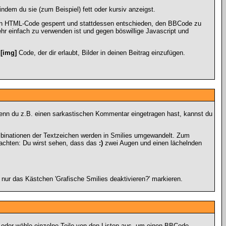
ndem du sie (zum Beispiel) fett oder kursiv anzeigst.
en HTML-Code gesperrt und stattdessen entschieden, den BBCode zu
ehr einfach zu verwenden ist und gegen böswillige Javascript und
n
[img]
Code, der dir erlaubt, Bilder in deinen Beitrag einzufügen.
. Wenn du z.B. einen sarkastischen Kommentar eingetragen hast, kannst du
mbinationen der Textzeichen werden in Smilies umgewandelt. Zum
achten: Du wirst sehen, dass das
:)
zwei Augen und einen lächelnden
nur das Kästchen 'Grafische Smilies deaktivieren?' markieren.
n oder wähle einzelne Teile von den Listen aus, um einen BBCode