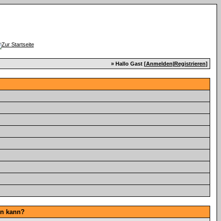
» Hallo Gast [
Anmelden
|
Registrieren
]
en kann?