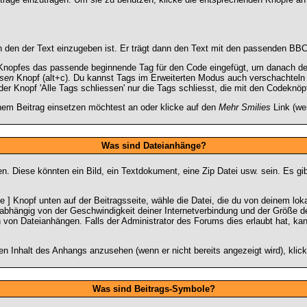
n den der Text einzugeben ist. Er trägt dann den Text mit den passenden BBC
 Knopfes das passende beginnende Tag für den Code eingefügt, um danach den
ssen
Knopf (alt+c). Du kannst Tags im Erweiterten Modus auch verschachteln
er Knopf 'Alle Tags schliessen' nur die Tags schliesst, die mit den Codeknöpf
inem Beitrag einsetzen möchtest an oder klicke auf den
Mehr Smilies
Link (wen
Was sind Dateianhänge?
n. Diese könnten ein Bild, ein Textdokument, eine Zip Datei usw. sein. Es g
] Knopf unten auf der Beitragsseite, wähle die Datei, die du von deinem lokal
bhängig von der Geschwindigkeit deiner Internetverbindung und der Größe d
von Dateianhängen. Falls der Administrator des Forums dies erlaubt hat, ka
n Inhalt des Anhangs anzusehen (wenn er nicht bereits angezeigt wird), klic
Was sind Beitrags-Symbole?