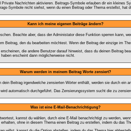
Private Nachrichten aktivieren. Beitrags-Symbole erlauben dir ein kleines S
trags-Symbole nicht siehst, wenn du einen Beitrag oder Thema erstellst, hat de
Kann ich meine eigenen Beiträge ändern?
löschen. Beachte aber, dass der Administator diese Funktion sperren kann, w
em Beitrag, den du bearbeiten möchtest. Wenn der Beitrag der einzige im T
scheinen, die andere Benutzer darauf hinweist, dass du deinen Beitrag bear
t haben erscheint dann möglicherweise nicht.
Warum werden in meinem Beitrag Worte zensiert?
ein Beitrag irgendwelche zensierten Wörter enthält, werden sie durch ein an
n wird automatisch durchgeführt. Das Zensierungssystem sucht die zu zensier
Was ist eine E-Mail-Benachrichtigung?
ortest, kannst du wählen, durch eine E-Mail benachrichtigt zu werden, wen
erhalten, ohne in diesem Thema einen Beitrag zu erstellen, indem du das The
n willst, kannst du die Option abstellen, indem du das Thema
hier
abbestells