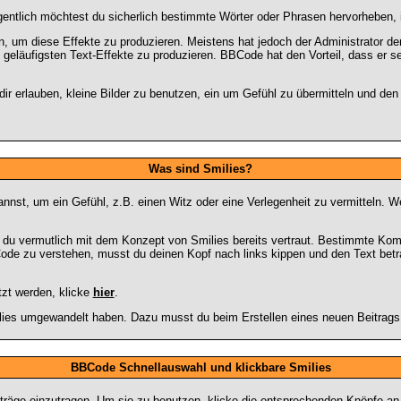
gentlich möchtest du sicherlich bestimmte Wörter oder Phrasen hervorheben, i
um diese Effekte zu produzieren. Meistens hat jedoch der Administrator d
geläufigsten Text-Effekte zu produzieren. BBCode hat den Vorteil, dass er s
e dir erlauben, kleine Bilder zu benutzen, ein um Gefühl zu übermitteln und de
Was sind Smilies?
n kannst, um ein Gefühl, z.B. einen Witz oder eine Verlegenheit zu vermitteln
t du vermutlich mit dem Konzept von Smilies bereits vertraut. Bestimmte Ko
ode zu verstehen, musst du deinen Kopf nach links kippen und den Text betr
tzt werden, klicke
hier
.
ilies umgewandelt haben. Dazu musst du beim Erstellen eines neuen Beitrags 
BBCode Schnellauswahl und klickbare Smilies
eiträge einzutragen. Um sie zu benutzen, klicke die entsprechenden Knöpfe a