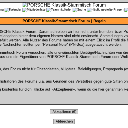
PORSCHE Klassik-Stammtisch Forum | Regeln
SCHE Klassik-Forum. Darum schreiben wir hier nicht unter fremden- bzw. P
langaben hinter dem eigenen Namen sind nicht erwünscht. Anmeldungen von 
gefüllt werden. Alle Nutzer des Forums haben so mit einem Click im Profil di
 Nachrichten sollten per "Personal Note" (PN-Box) ausgetauscht werden.
tisch Forum versuchen, alle unerwünschten Beiträge/Nachrichten von diese
rs aus und die Eigentümer von PORSCHE Klassik-Stammtisch Forum oder Wolt
n, das Forum nicht für Obszönitäten, Vulgäres, Beleidigungen, Propaganda (ex
stratoren des Forums u.a. aus Gründen des Verstoßes gegen gute Sitten ohn
ostenlos für dich. Klicke auf »Akzeptieren«, wenn du die hier genannten Re