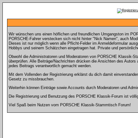
Wir wünschen uns einen höflichen und freundlichen Umgangston im POR
PORSCHE-Fahrer verstecken sich nicht hinter "Nick Namen", auch Model
Dieses ist nur möglich wenn alle Pflicht-Felder im Anmeldeformular aus
Hobbys und seinem Schätzchen eingetragen hat. Private und persönliche
Obwohl die Administratoren und Moderatoren von PORSCHE Klassik-Stamm
überprüfen. Alle Beiträge/Nachrichten drücken die Ansichten des Auto
jedes Beitrags verantwortlich gemacht werden.
Mit dem Vollenden der Registrierung erklärst du dich damit einverstande
Gesetz zu missbrauchen.
Weiterhin können Einträge sowie Accounts durch Moderatoren und Admini
Die Registrierung und Benutzung des PORSCHE Klassik-Forum ist völlig k
Viel Spaß beim Nutzen vom PORSCHE Klassik-Stammtisch Forum!