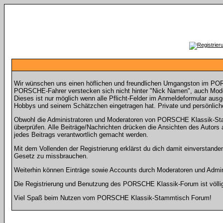
Wir wünschen uns einen höflichen und freundlichen Umgangston im POR
PORSCHE-Fahrer verstecken sich nicht hinter "Nick Namen", auch Model
Dieses ist nur möglich wenn alle Pflicht-Felder im Anmeldeformular aus
Hobbys und seinem Schätzchen eingetragen hat. Private und persönliche
Obwohl die Administratoren und Moderatoren von PORSCHE Klassik-Stamm
überprüfen. Alle Beiträge/Nachrichten drücken die Ansichten des Auto
jedes Beitrags verantwortlich gemacht werden.
Mit dem Vollenden der Registrierung erklärst du dich damit einverstande
Gesetz zu missbrauchen.
Weiterhin können Einträge sowie Accounts durch Moderatoren und Admini
Die Registrierung und Benutzung des PORSCHE Klassik-Forum ist völlig k
Viel Spaß beim Nutzen vom PORSCHE Klassik-Stammtisch Forum!