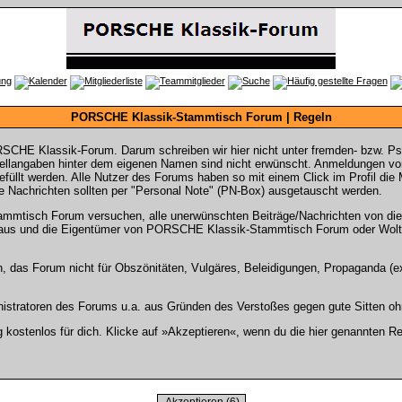
PORSCHE Klassik-Stammtisch Forum | Regeln
SCHE Klassik-Forum. Darum schreiben wir hier nicht unter fremden- bzw. P
langaben hinter dem eigenen Namen sind nicht erwünscht. Anmeldungen von 
gefüllt werden. Alle Nutzer des Forums haben so mit einem Click im Profil di
 Nachrichten sollten per "Personal Note" (PN-Box) ausgetauscht werden.
tisch Forum versuchen, alle unerwünschten Beiträge/Nachrichten von diese
rs aus und die Eigentümer von PORSCHE Klassik-Stammtisch Forum oder Wolt
n, das Forum nicht für Obszönitäten, Vulgäres, Beleidigungen, Propaganda (ex
stratoren des Forums u.a. aus Gründen des Verstoßes gegen gute Sitten ohn
ostenlos für dich. Klicke auf »Akzeptieren«, wenn du die hier genannten Re