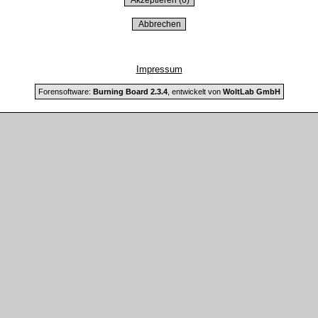
Impressum
Forensoftware:
Burning Board 2.3.4
, entwickelt von
WoltLab GmbH