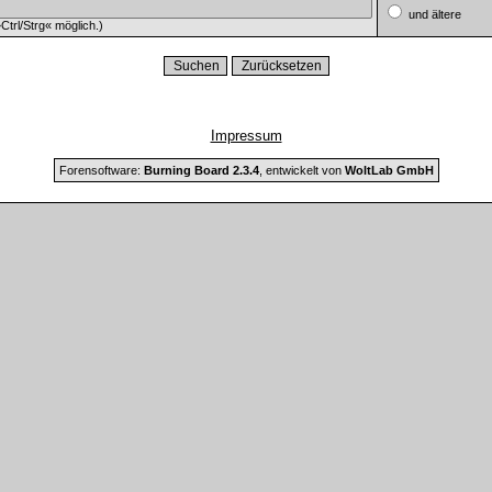
und ältere
trl/Strg« möglich.)
Impressum
Forensoftware:
Burning Board 2.3.4
, entwickelt von
WoltLab GmbH