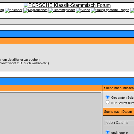
um detaillierter zu suchen.
olt* findet z.B. auch woltlab etc.)
Suche nach Inhalten
Gesamten Beitr
Nur Betreff du
Suche nach Datum
und neuere