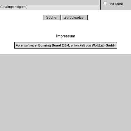
und ältere
trl/Strg« möglich.)
Impressum
Forensoftware:
Burning Board 2.3.4
, entwickelt von
WoltLab GmbH