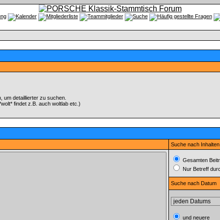
um detaillierter zu suchen.
olt* findet z.B. auch woltlab etc.)
Suche nach Inhalten
Gesamten Beitr
Nur Betreff du
Suche nach Datum
und neuere