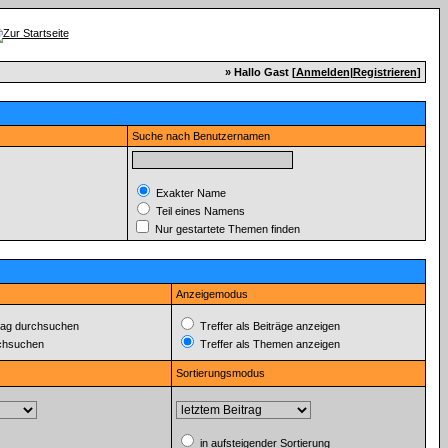
» Hallo Gast [
Anmelden
|
Registrieren
]
Suche nach Benutzernamen
Exakter Name
Teil eines Namens
Nur gestartete Themen finden
Anzeigemodus
ag durchsuchen
Treffer als Beiträge anzeigen
rchsuchen
Treffer als Themen anzeigen
Sortierungsmodus
in aufsteigender Sortierung