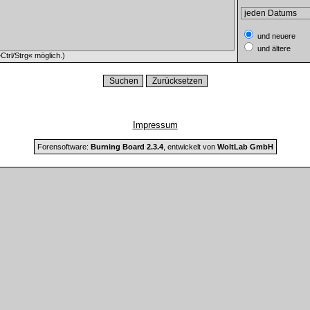
und neuere
und ältere
trl/Strg« möglich.)
Impressum
Forensoftware:
Burning Board 2.3.4
, entwickelt von
WoltLab GmbH