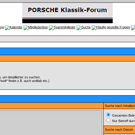
um detaillierter zu suchen.
olt* findet z.B. auch woltlab etc.)
Suche nach Inhalten
Gesamten Beitr
Nur Betreff du
Suche nach Datum