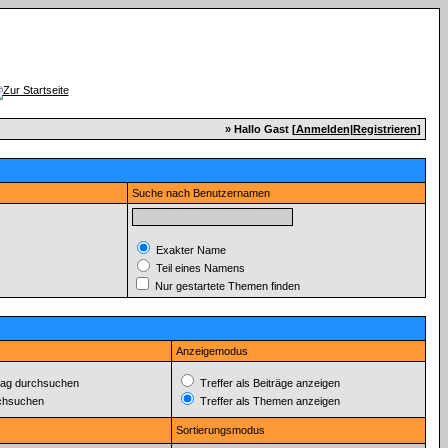
» Hallo Gast [
Anmelden
|
Registrieren
]
Suche nach Benutzernamen
Exakter Name
Teil eines Namens
Nur gestartete Themen finden
Anzeigemodus
ag durchsuchen
Treffer als Beiträge anzeigen
rchsuchen
Treffer als Themen anzeigen
Sortierungsmodus