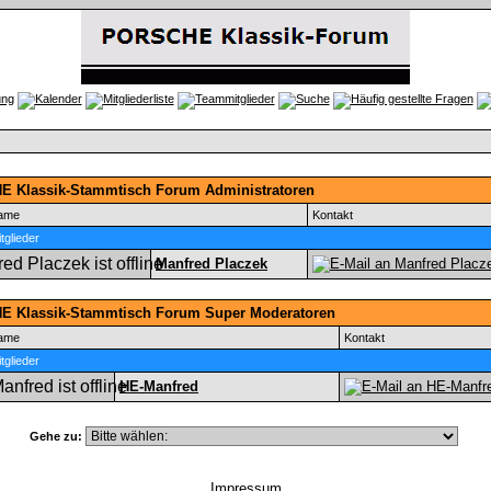
 Klassik-Stammtisch Forum Administratoren
name
Kontakt
glieder
Manfred Placzek
 Klassik-Stammtisch Forum Super Moderatoren
name
Kontakt
glieder
HE-Manfred
Gehe zu:
Impressum