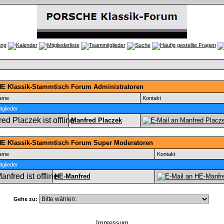
 Klassik-Stammtisch Forum Administratoren
name
Kontakt
glieder
Manfred Placzek
 Klassik-Stammtisch Forum Super Moderatoren
name
Kontakt
glieder
HE-Manfred
Gehe zu:
Impressum