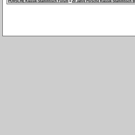
PORSCHE Klassik-Stammtisch Forum
»
20 Jahre Porsche Klassik-Stammtisch 