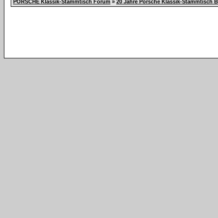
PORSCHE Klassik-Stammtisch Forum
»
20 Jahre Porsche Klassik-Stammtisch 