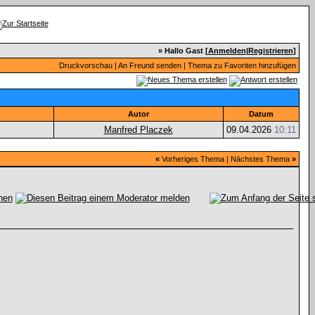
» Hallo Gast [
Anmelden
|
Registrieren
]
Druckvorschau
|
An Freund senden
|
Thema zu Favoriten hinzufügen
Autor
Datum
Manfred Placzek
09.04.2026
10:11
«
Vorheriges Thema
|
Nächstes Thema
»