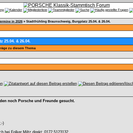
ermine in 2026
»
Stadtfrühling Braunschweig, Burgplatz 25.04. & 26.04.
z 25.04. & 26.04.
träge zu diesem Thema
rden noch Porsche und Freunde gesucht.
;-)
h bei Folker Miltz direkt: 0172 5123132