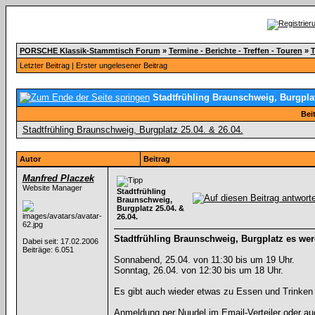
PORSCHE Klassik-Stammtisch Forum
»
Termine - Berichte - Treffen - Touren
»
T
Letzter Beitrag
|
Erster ungelesener Beitrag
Stadtfrühling Braunschweig, Burgplat
Bei
Stadtfrühling Braunschweig, Burgplatz 25.04. & 26.04.
Autor
Beitrag
Manfred Placzek
Website Manager
Stadtfrühling
Braunschweig,
Burgplatz 25.04. &
26.04.
Stadtfrühling Braunschweig, Burgplatz es we
Dabei seit: 17.02.2006
Beiträge: 6.051
Sonnabend, 25.04. von 11:30 bis um 19 Uhr.
Sonntag, 26.04. von 12:30 bis um 18 Uhr.
Es gibt auch wieder etwas zu Essen und Trinken 
Anmeldung per Nuudel im Email-Verteiler oder auc