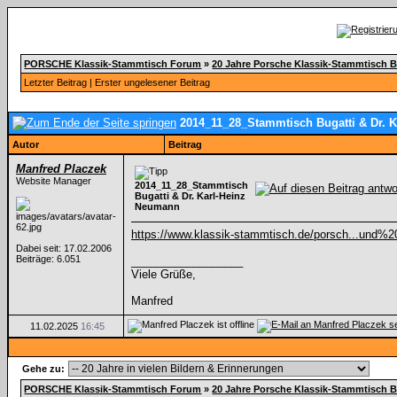
PORSCHE Klassik-Stammtisch Forum
»
20 Jahre Porsche Klassik-Stammtisch 
Letzter Beitrag
|
Erster ungelesener Beitrag
2014_11_28_Stammtisch Bugatti & Dr. 
Autor
Beitrag
Manfred Placzek
Website Manager
2014_11_28_Stammtisch
Bugatti & Dr. Karl-Heinz
Neumann
https://www.klassik-stammtisch.de/porsch...und
Dabei seit: 17.02.2006
Beiträge: 6.051
__________________
Viele Grüße,
Manfred
11.02.2025
16:45
Gehe zu:
PORSCHE Klassik-Stammtisch Forum
»
20 Jahre Porsche Klassik-Stammtisch 